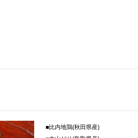
■比内地鶏(秋田県産)