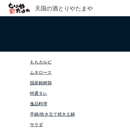
天国の酒とりやたまや
Sk
ももカルビ
ムネロース
国産銘柄鶏
特選タレ
逸品料理
手鍋/炊き立て焼き土鍋
サラダ