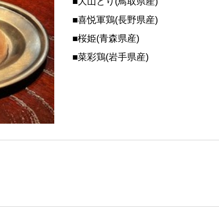
■
大山どり(鳥取県産)
■
喜悦軍鶏(長野県産)
■
桜姫(青森県産)
■
菜彩鶏(岩手県産)