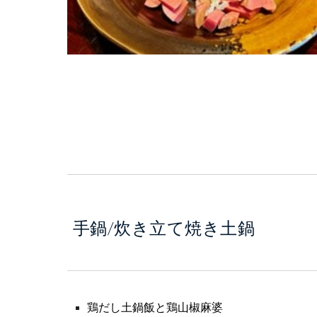
手鍋/炊き立て焼き土鍋
鶏だし土鍋飯と鶏山椒麻婆