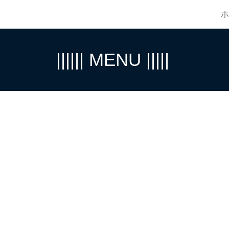
ホ
ip to main content
Skip to navigat
|||||| MENU |||||